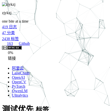
zjykzj
one bite at a time
419
日志
47
分类
2438
标签
163
Github
0%
链接
阿里云
LangChain
OpenAI
OpenCV
PyTorch
QwenLM
Ultralytics
测试优先
标签