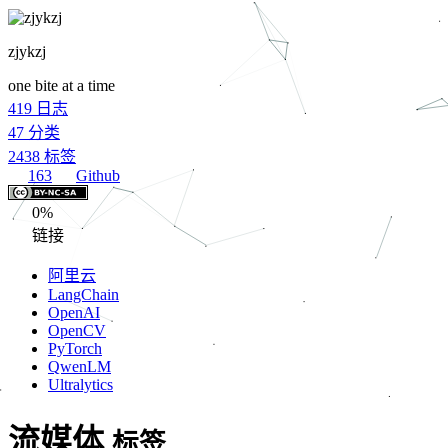
zjykzj
one bite at a time
419
日志
47
分类
2438
标签
163
Github
0%
链接
阿里云
LangChain
OpenAI
OpenCV
PyTorch
QwenLM
Ultralytics
流媒体
标签