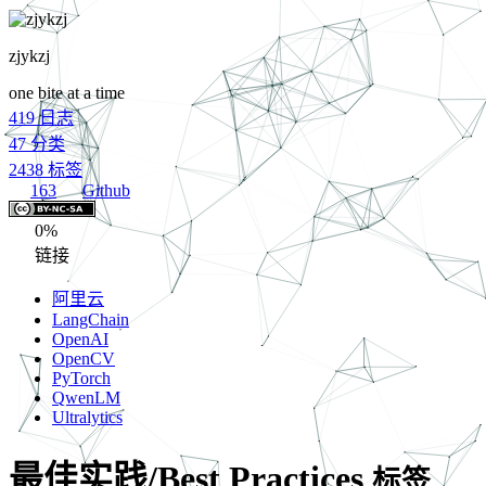
zjykzj
one bite at a time
419
日志
47
分类
2438
标签
163
Github
0%
链接
阿里云
LangChain
OpenAI
OpenCV
PyTorch
QwenLM
Ultralytics
最佳实践/Best Practices
标签