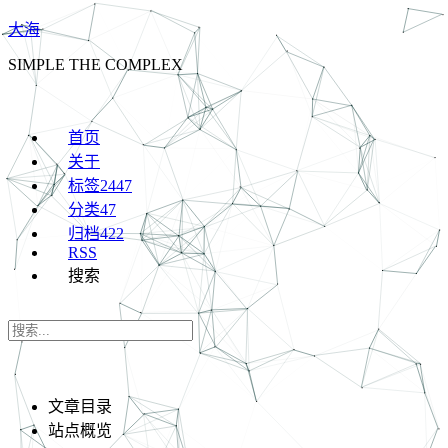
大海
SIMPLE THE COMPLEX
首页
关于
标签
2447
分类
47
归档
422
RSS
搜索
文章目录
站点概览