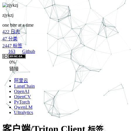
zjykzj
one bite at a time
422
日志
47
分类
2447
标签
163
Github
0%
链接
阿里云
LangChain
OpenAI
OpenCV
PyTorch
QwenLM
Ultralytics
客户端/Triton Client
标签