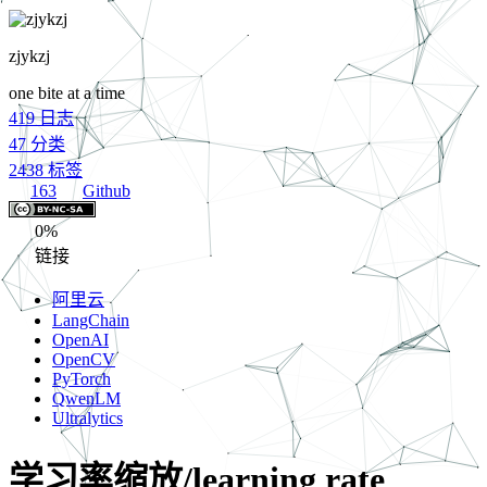
zjykzj
one bite at a time
419
日志
47
分类
2438
标签
163
Github
0%
链接
阿里云
LangChain
OpenAI
OpenCV
PyTorch
QwenLM
Ultralytics
学习率缩放/learning rate