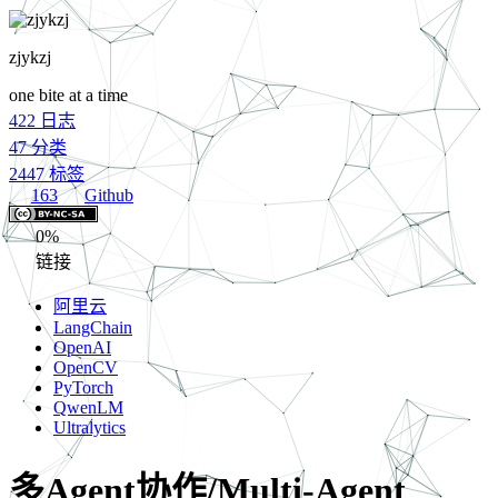
zjykzj
one bite at a time
422
日志
47
分类
2447
标签
163
Github
0%
链接
阿里云
LangChain
OpenAI
OpenCV
PyTorch
QwenLM
Ultralytics
多Agent协作/Multi-Agent