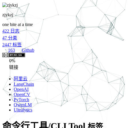
zjykzj
one bite at a time
422
日志
47
分类
2447
标签
163
Github
0%
链接
阿里云
LangChain
OpenAI
OpenCV
PyTorch
QwenLM
Ultralytics
命令行工具/CLI Tool
标签