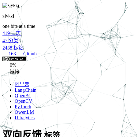
zjykzj
one bite at a time
419
日志
47
分类
2438
标签
163
Github
0%
链接
阿里云
LangChain
OpenAI
OpenCV
PyTorch
QwenLM
Ultralytics
双向反馈
标签