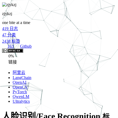
zjykzj
one bite at a time
419
日志
47
分类
2438
标签
163
Github
0%
链接
阿里云
LangChain
OpenAI
OpenCV
PyTorch
QwenLM
Ultralytics
人脸识别/Face Recognition
标