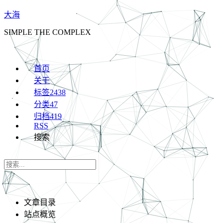
大海
SIMPLE THE COMPLEX
首页
关于
标签
2438
分类
47
归档
419
RSS
搜索
文章目录
站点概览