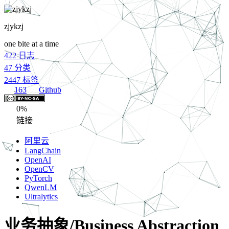
zjykzj
one bite at a time
422
日志
47
分类
2447
标签
163
Github
0%
链接
阿里云
LangChain
OpenAI
OpenCV
PyTorch
QwenLM
Ultralytics
业务抽象/Business Abstraction