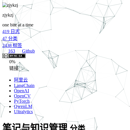
zjykzj
one bite at a time
419
日志
47
分类
2438
标签
163
Github
0%
链接
阿里云
LangChain
OpenAI
OpenCV
PyTorch
QwenLM
Ultralytics
笔记与知识管理
分类