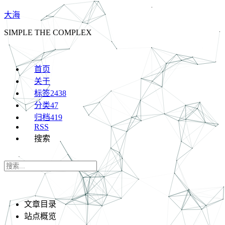
大海
SIMPLE THE COMPLEX
首页
关于
标签
2438
分类
47
归档
419
RSS
搜索
文章目录
站点概览