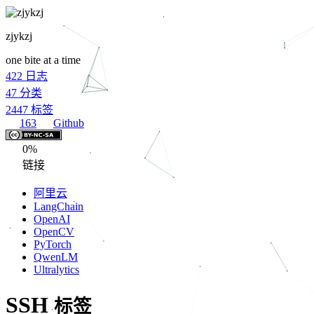
zjykzj
one bite at a time
422
日志
47
分类
2447
标签
163
Github
0%
链接
阿里云
LangChain
OpenAI
OpenCV
PyTorch
QwenLM
Ultralytics
SSH
标签