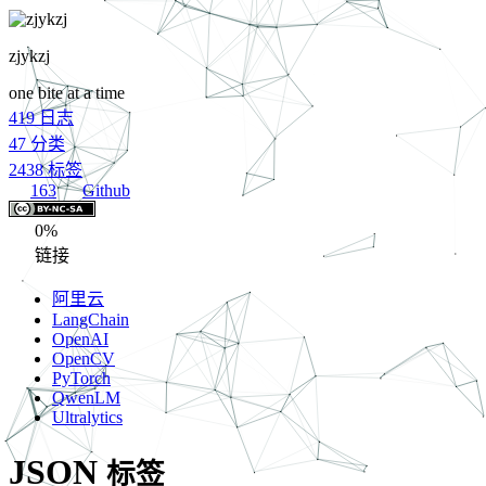
zjykzj
one bite at a time
419
日志
47
分类
2438
标签
163
Github
0%
链接
阿里云
LangChain
OpenAI
OpenCV
PyTorch
QwenLM
Ultralytics
JSON
标签