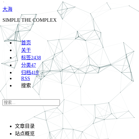
大海
SIMPLE THE COMPLEX
首页
关于
标签
2438
分类
47
归档
419
RSS
搜索
文章目录
站点概览