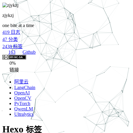
zjykzj
one bite at a time
419
日志
47
分类
2438
标签
163
Github
0%
链接
阿里云
LangChain
OpenAI
OpenCV
PyTorch
QwenLM
Ultralytics
Hexo
标签