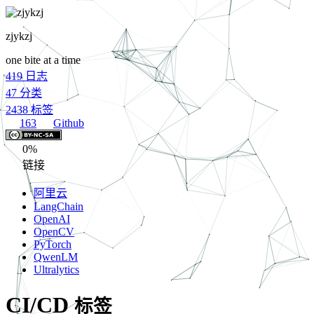
zjykzj
one bite at a time
419
日志
47
分类
2438
标签
163
Github
0%
链接
阿里云
LangChain
OpenAI
OpenCV
PyTorch
QwenLM
Ultralytics
CI/CD
标签