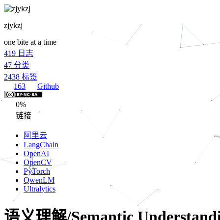
zjykzj
one bite at a time
419
日志
47
分类
2438
标签
163
Github
0%
链接
阿里云
LangChain
OpenAI
OpenCV
PyTorch
QwenLM
Ultralytics
语义理解/Semantic Understand