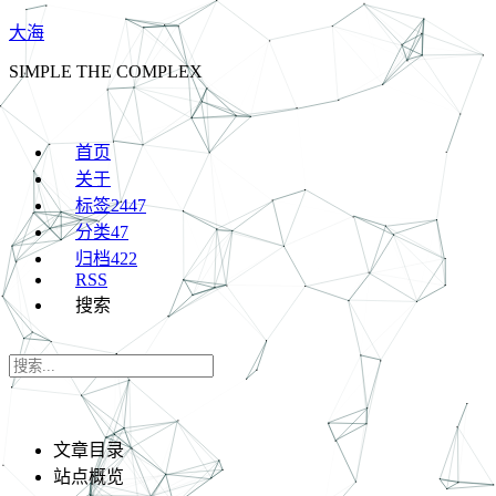
大海
SIMPLE THE COMPLEX
首页
关于
标签
2447
分类
47
归档
422
RSS
搜索
文章目录
站点概览