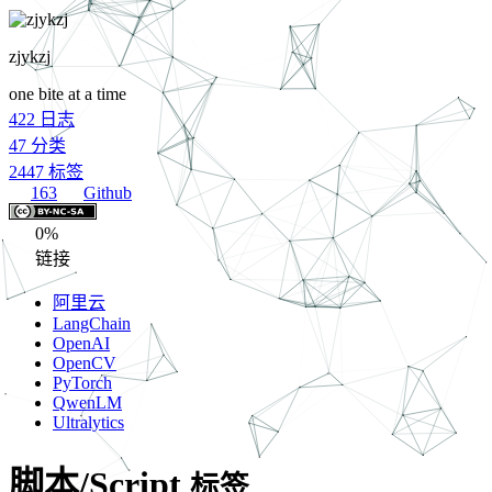
zjykzj
one bite at a time
422
日志
47
分类
2447
标签
163
Github
0%
链接
阿里云
LangChain
OpenAI
OpenCV
PyTorch
QwenLM
Ultralytics
脚本/Script
标签