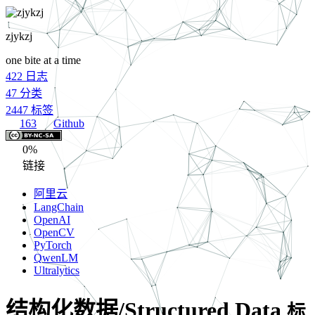
zjykzj
one bite at a time
422
日志
47
分类
2447
标签
163
Github
0%
链接
阿里云
LangChain
OpenAI
OpenCV
PyTorch
QwenLM
Ultralytics
结构化数据/Structured Data
标