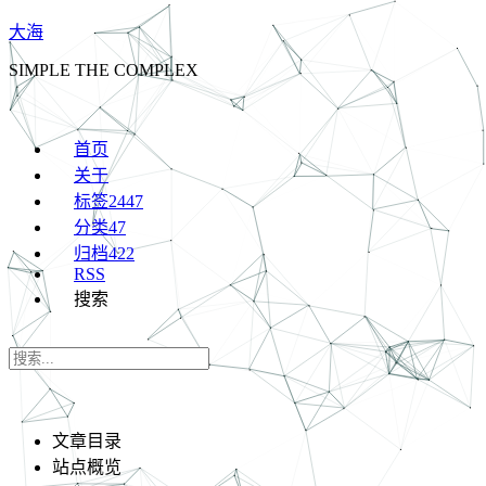
大海
SIMPLE THE COMPLEX
首页
关于
标签
2447
分类
47
归档
422
RSS
搜索
文章目录
站点概览