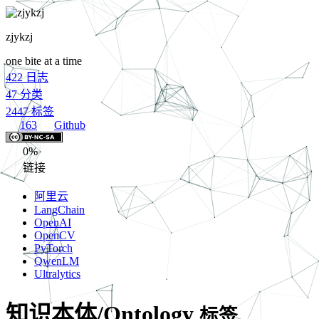
zjykzj
one bite at a time
422
日志
47
分类
2447
标签
163
Github
0%
链接
阿里云
LangChain
OpenAI
OpenCV
PyTorch
QwenLM
Ultralytics
知识本体/Ontology
标签