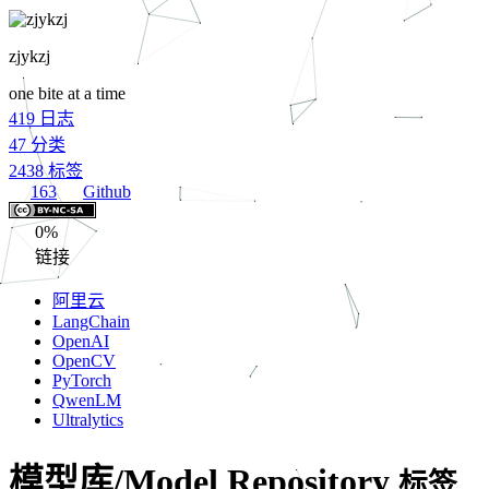
zjykzj
one bite at a time
419
日志
47
分类
2438
标签
163
Github
0%
链接
阿里云
LangChain
OpenAI
OpenCV
PyTorch
QwenLM
Ultralytics
模型库/Model Repository
标签