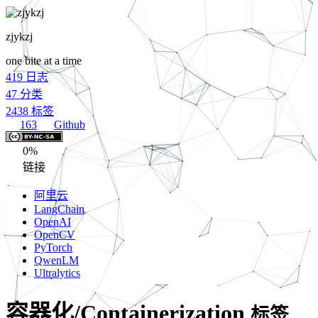
zjykzj
one bite at a time
419
日志
47
分类
2438
标签
163
Github
0%
链接
阿里云
LangChain
OpenAI
OpenCV
PyTorch
QwenLM
Ultralytics
容器化/Containerization
标签