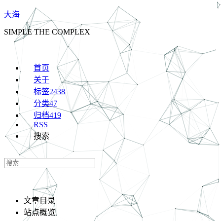
大海
SIMPLE THE COMPLEX
首页
关于
标签
2438
分类
47
归档
419
RSS
搜索
文章目录
站点概览