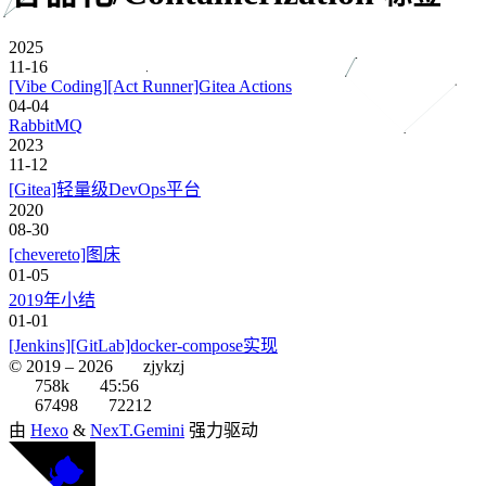
2025
11-16
[Vibe Coding][Act Runner]Gitea Actions
04-04
RabbitMQ
2023
11-12
[Gitea]轻量级DevOps平台
2020
08-30
[chevereto]图床
01-05
2019年小结
01-01
[Jenkins][GitLab]docker-compose实现
© 2019 –
2026
zjykzj
758k
45:56
67498
72212
由
Hexo
&
NexT.Gemini
强力驱动