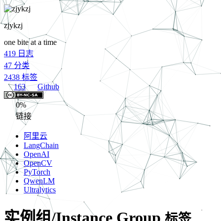
zjykzj
one bite at a time
419
日志
47
分类
2438
标签
163
Github
0%
链接
阿里云
LangChain
OpenAI
OpenCV
PyTorch
QwenLM
Ultralytics
实例组/Instance Group
标签