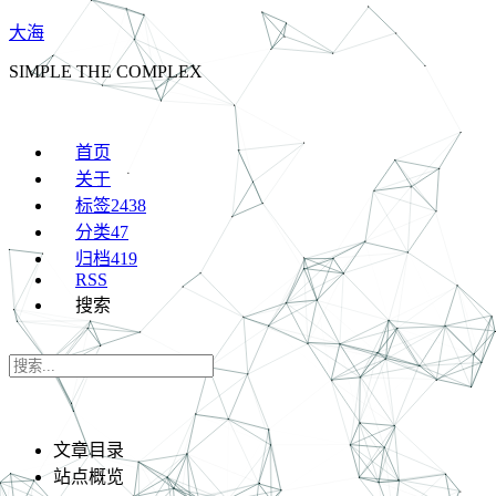
大海
SIMPLE THE COMPLEX
首页
关于
标签
2438
分类
47
归档
419
RSS
搜索
文章目录
站点概览